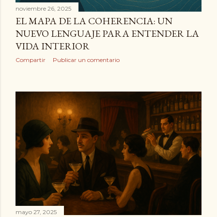
d
noviembre 26, 2025
a
EL MAPA DE LA COHERENCIA: UN
NUEVO LENGUAJE PARA ENTENDER LA
s
VIDA INTERIOR
Compartir
Publicar un comentario
mayo 27, 2025