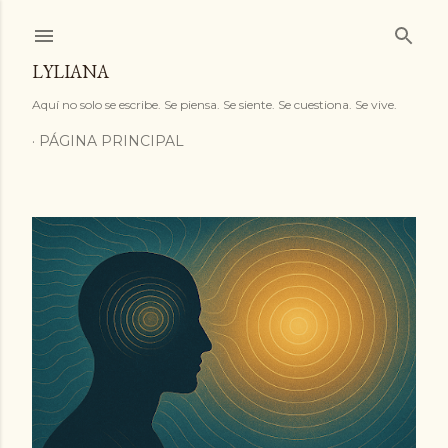
Ir al contenido principal
LYLIANA
Aquí no solo se escribe. Se piensa. Se siente. Se cuestiona. Se vive.
PÁGINA PRINCIPAL
E
n
t
r
a