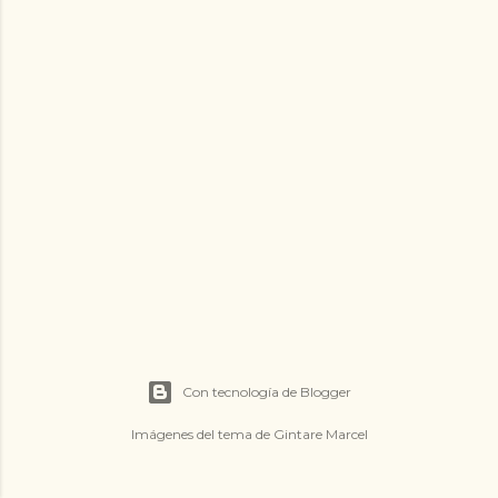
d
a
s
Con tecnología de Blogger
Imágenes del tema de
Gintare Marcel