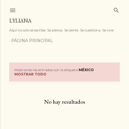
Ir al contenido principal
LYLIANA
Aquí no solo se escribe. Se piensa. Se siente. Se cuestiona. Se vive.
PÁGINA PRINCIPAL
Mostrando las entradas con la etiqueta
MÉXICO
E
MOSTRAR TODO
n
t
No hay resultados
r
a