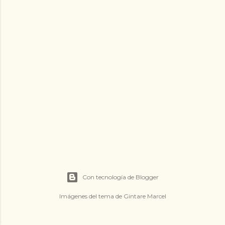
d
a
s
Con tecnología de Blogger
Imágenes del tema de
Gintare Marcel