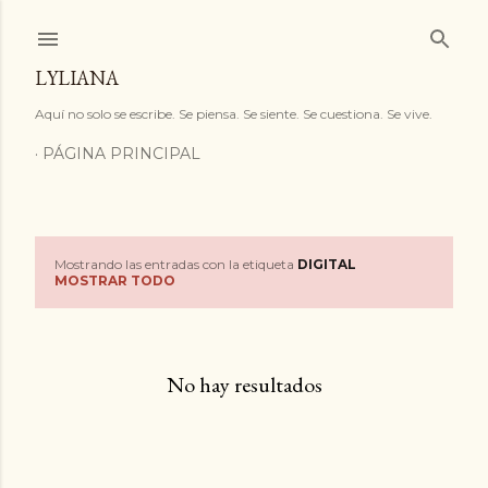
Ir al contenido principal
LYLIANA
Aquí no solo se escribe. Se piensa. Se siente. Se cuestiona. Se vive.
PÁGINA PRINCIPAL
Mostrando las entradas con la etiqueta
DIGITAL
E
MOSTRAR TODO
n
t
No hay resultados
r
a