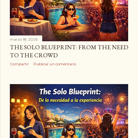
d
a
s
marzo 18, 2026
THE SOLO BLUEPRINT: FROM THE NEED
TO THE CROWD
Compartir
Publicar un comentario