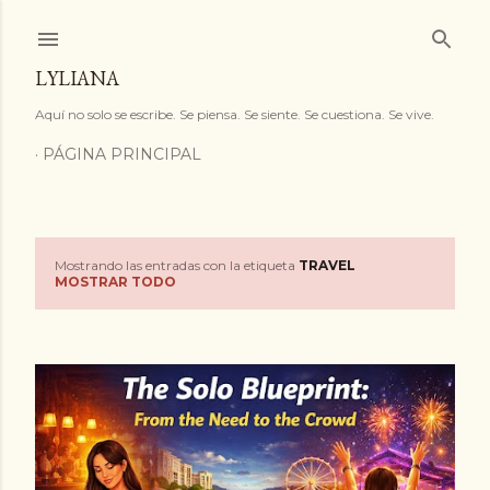
Ir al contenido principal
LYLIANA
Aquí no solo se escribe. Se piensa. Se siente. Se cuestiona. Se vive.
PÁGINA PRINCIPAL
Mostrando las entradas con la etiqueta
TRAVEL
E
MOSTRAR TODO
n
t
r
a